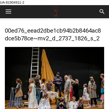
UA-81904911-2
00ed76_eead2dbe1cb94b2b8464ac8
dce5b78ce~mv2_d_2737_1826_s_2