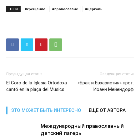
ТЕГИ
#крещение
#православие
#церковь
Предыдущая статья
Следующая статья
El Coro de la Iglesia Ortodoxa
«Брак и Евхаристия» прот.
cantó en la plaça del Músics
Иоанн Мейендорф
ЭТО МОЖЕТ БЫТЬ ИНТЕРЕСНО
ЕЩЕ ОТ АВТОРА
Международный православный
детский лагерь