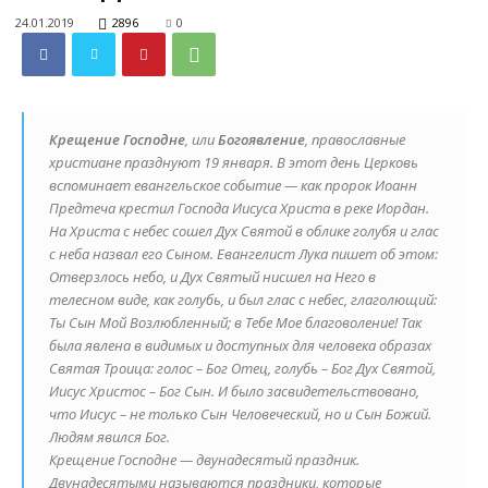
24.01.2019
2896
0
Крещение Господне
, или
Богоявление
, православные
христиане празднуют 19 января. В этот день Церковь
вспоминает евангельское событие — как пророк Иоанн
Предтеча крестил Господа Иисуса Христа в реке Иордан.
На Христа с небес сошел Дух Святой в облике голубя и глас
с неба назвал его Сыном. Евангелист Лука пишет об этом:
Отверзлось небо, и Дух Святый нисшел на Него в
телесном виде, как голубь, и был глас с небес, глаголющий:
Ты Сын Мой Возлюбленный; в Тебе Мое благоволение! Так
была явлена в видимых и доступных для человека образах
Святая Троица: голос – Бог Отец, голубь – Бог Дух Святой,
Иисус Христос – Бог Сын. И было засвидетельствовано,
что Иисус – не только Сын Человеческий, но и Сын Божий.
Людям явился Бог.
Крещение Господне — двунадесятый праздник.
Двунадесятыми называются праздники, которые