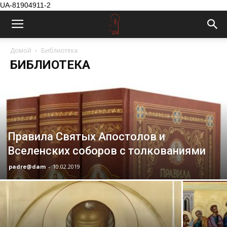
UA-81904911-2
Домой
Библиотека
БИБЛИОТЕКА
Правила Святых Апостолов и
Вселенских соборов с толкованиями
padre@dam
-
10.02.2019