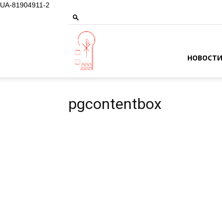
UA-81904911-2
Asociación
НОВОСТ
pgcontentbox
Cultural
y
Benéfica