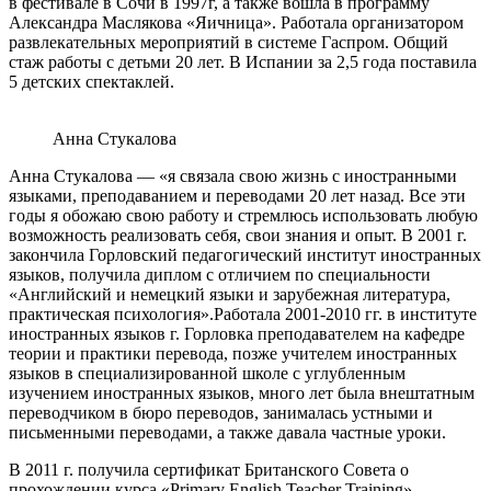
в фестивале в Сочи в 1997г, а также вошла в программу
Александра Маслякова «Яичница». Работала организатором
развлекательных мероприятий в системе Гаспром. Общий
стаж работы с детьми 20 лет. В Испании за 2,5 года поставила
5 детских спектаклей.
Анна Стукалова
Анна Стукалова — «я связала свою жизнь с иностранными
языками, преподаванием и переводами 20 лет назад. Все эти
годы я обожаю свою работу и стремлюсь использовать любую
возможность реализовать себя, свои знания и опыт. В 2001 г.
закончила Горловский педагогический институт иностранных
языков, получила диплом с отличием по специальности
«Английский и немецкий языки и зарубежная литература,
практическая психология».Работала 2001-2010 гг. в институте
иностранных языков г. Горловка преподавателем на кафедре
теории и практики перевода, позже учителем иностранных
языков в специализированной школе с углубленным
изучением иностранных языков, много лет была внештатным
переводчиком в бюро переводов, занималась устными и
письменными переводами, а также давала частные уроки.
В 2011 г. получила сертификат Британского Совета о
прохождении курса «Primary English Teacher Training».