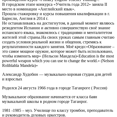
В городском этапе конкурса «Учитель года 2012» заняла ІІ
место в номинации «Английский язык».
Прошла стажировку и курсы повышения квалификации в г.
Барнсли, Англия в 2014 г.
Не останавливаясь на достигнутом, в данный момент являюсь
резидентом Испании и активно совершенствую своё знание
испанского языка, знакомлюсь с традициями и менталитетом
жителей этой страны.На своих уроках самым главным считаю
создать условия реальной жизни и общения, стремясь к
результативности каждого занятия. Моё кредо:«Образование –
это самое мощное оружие, которое может быть использовано,
чтобы изменить мир» (Нельсон Мандела)«Education is the most
powerful weapon which you can use to change the world.» (Nelson
Rolihlahla Mandela)»
Александр Худобин — музыкально-хоровая студия для детей
и взрослых
Родился 24 августа 1966 года в городе Таганроге ( Россия)
Музыкальное образование начинается от класса баян
музыкальной школы в родном городе Таганрог.
1981 -1985 – муз. Училище по классу тромбон, преподаватель
и руководитель духовых оркестров.