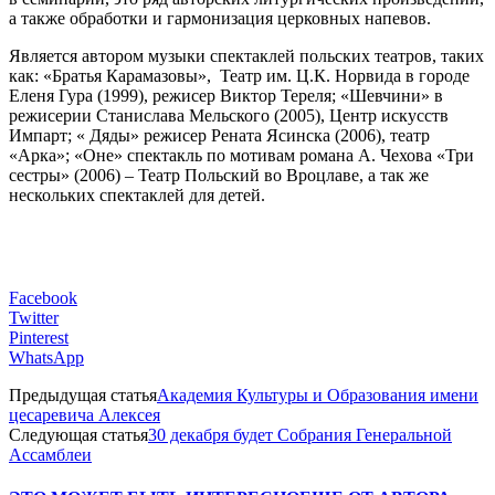
а также обработки и гармонизация церковных напевов.
Является автором музыки спектаклей польских театров, таких
как: «Братья Карамазовы»,
Театр им. Ц.К. Норвида в городе
Еленя Гура (1999)
, режисер Виктор Тереля; «Шевчини» в
режисерии Станислава Мельского (2005), Центр искусств
Импарт; « Дяды» режисер Рената Ясинска (2006), театр
«Арка»; «Оне» спектакль по мотивам романа А. Чехова «Три
сестры» (2006) – Театр Польский во Вроцлаве, а так же
нескольких спектаклей для детей.
Facebook
Twitter
Pinterest
WhatsApp
Предыдущая статья
Академия Культуры и Образования имени
цесаревича Алексея
Следующая статья
30 декабря будет Собрания Генеральной
Ассамблеи