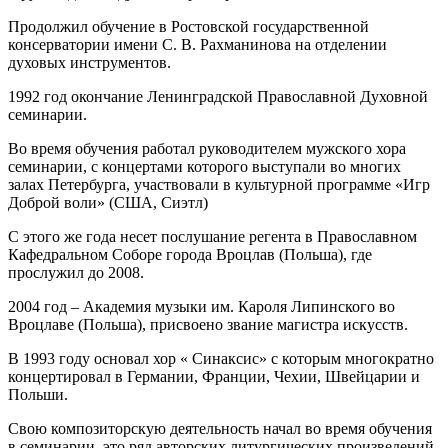
Продолжил обучение в
Ростовской государственной
консерватории имени С. В. Рахманинова
на отделении
духовых инструментов.
1992 год окончание Ленинградской Православной Духовной
семинарии.
Во время обучения работал руководителем мужского хора
семинарии, с концертами которого выступали во многих
залах Петербурга, участвовали в культурной программе «Игр
Доброй воли» (США, Сиэтл)
С этого же года несет послушание регента в Православном
Кафедральном Соборе города Вроцлав (Польша), где
прослужил до 2008.
2004 год – Академия музыки им. Кароля Липинского во
Вроцлаве (Польша), присвоено звание магистра искусств.
В 1993 году основал хор « Синаксис» с которым многократно
концертировал в Германии, Франции, Чехии, Швейцарии и
Польши.
Свою композиторскую деятельность начал во время обучения
в семинарии, это ряд авторских литургических произведений,