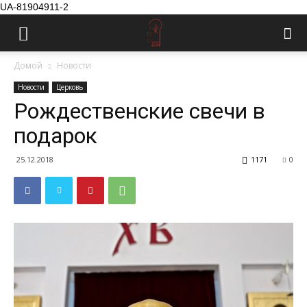
UA-81904911-2
Домой
Новости
Новости
Церковь
Рождественские свечи в
подарок
25.12.2018
1171
0