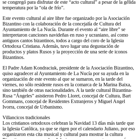
se congregó para disfrutar de este “acto cultural” a pesar de la gélida
temperatura por la “ola de frío”.
Este evento cultural al aire libre fue organizado por la Asociación
Bizantino con la colaboración de la concejalía de Cultura del
Ayuntamiento de La Nucía. Durante el evento al “aire libre” se
interpretaron canciones navideñas en ruso y ucraniano, así como
antiguos cantos bizantinos, todos a cargo del coro de la Iglesia
Ortodoxa Cristiana. Además, tuvo lugar una degustación de
productos y platos Rusos y la proyección de una serie de iconos
Bizantinos.
El Padre Adam Kondraciuk, presidente de la Asociación Bizantino,
quiso agradecer al Ayuntamiento de La Nucía por su ayuda en la
organización de este evento al que se sumaron, en la tarde del
viernes, no sólo residente rusos en la comarca de la Marina Baixa,
sino también de otras nacionalidades. A la tarde cultural Bizantina-
Rusa “Ángeles” asistieron Pedro Lloret, concejal de Cultura, Bart
Gommans, concejal de Residentes Extranjeros y Miguel Angel
Ivorra, concejal de Urbanismo.
Villancicos tradicionales
Los cristianos ortodoxos celebran la Navidad 13 días más tarde que
la Iglesia Católica, ya que se rigen por el calendario Juliano, por eso
organizaron esta cita musical y cultural para mostrar la cultura