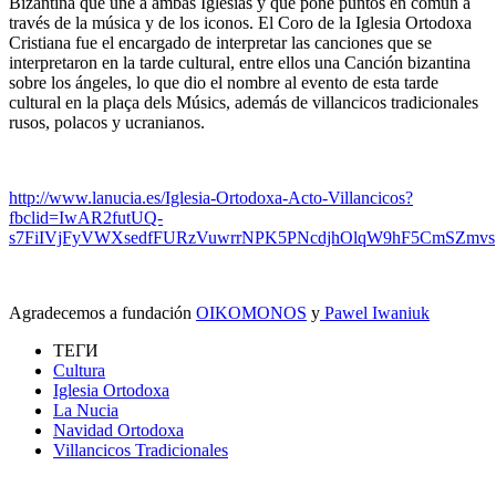
Bizantina que une a ambas Iglesias y que pone puntos en común a
través de la música y de los iconos. El Coro de la Iglesia Ortodoxa
Cristiana fue el encargado de interpretar las canciones que se
interpretaron en la tarde cultural, entre ellos una Canción bizantina
sobre los ángeles, lo que dio el nombre al evento de esta tarde
cultural en la plaça dels Músics, además de villancicos tradicionales
rusos, polacos y ucranianos.
http://www.lanucia.es/Iglesia-Ortodoxa-Acto-Villancicos?
fbclid=IwAR2futUQ-
s7FiIVjFyVWXsedfFURzVuwrrNPK5PNcdjhOlqW9hF5CmSZmvs
Agradecemos a fundación
OIKOMONOS
y
Pawel Iwaniuk
ТЕГИ
Cultura
Iglesia Ortodoxa
La Nucia
Navidad Ortodoxa
Villancicos Tradicionales